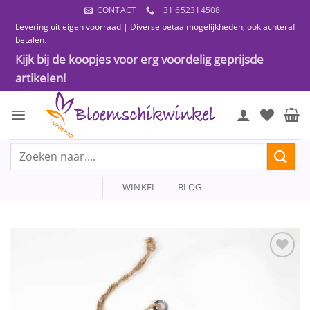
Ga
CONTACT
+31 652314508
naar
Levering uit eigen voorraad | Diverse betaalmogelijkheden, ook achteraf
inhoud
betalen.
Kijk bij de koopjes voor erg voordelig geprijsde
artikelen!
Zoeken
naar:
WINKEL
BLOG
Toevoegen
aan
wenslijst