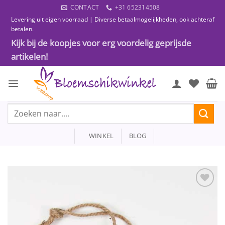
Ga
CONTACT
+31 652314508
naar
Levering uit eigen voorraad | Diverse betaalmogelijkheden, ook achteraf
inhoud
betalen.
Kijk bij de koopjes voor erg voordelig geprijsde
artikelen!
Zoeken
naar:
WINKEL
BLOG
Toevoegen
aan
wenslijst