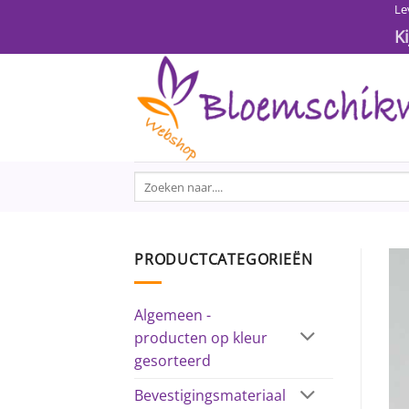
Ga
Le
naar
K
inhoud
Zoeken
naar:
PRODUCTCATEGORIEËN
Algemeen -
producten op kleur
gesorteerd
Bevestigingsmateriaal