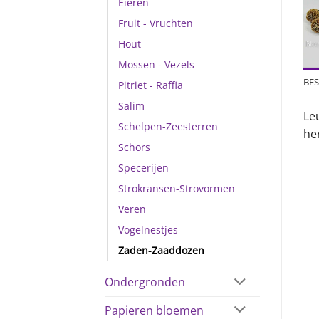
Eieren
Fruit - Vruchten
Hout
Mossen - Vezels
BES
Pitriet - Raffia
Salim
Le
Schelpen-Zeesterren
her
Schors
Specerijen
Strokransen-Strovormen
Veren
Vogelnestjes
Zaden-Zaaddozen
Ondergronden
Papieren bloemen