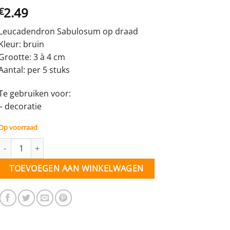
2.49
€
Leucadendron Sabulosum op draad
Kleur: bruin
Grootte: 3 à 4 cm
Aantal: per 5 stuks
Te gebruiken voor:
– decoratie
Op voorraad
Leucadendron Sabulosum Naturel op draad - 5 stuks aantal
TOEVOEGEN AAN WINKELWAGEN