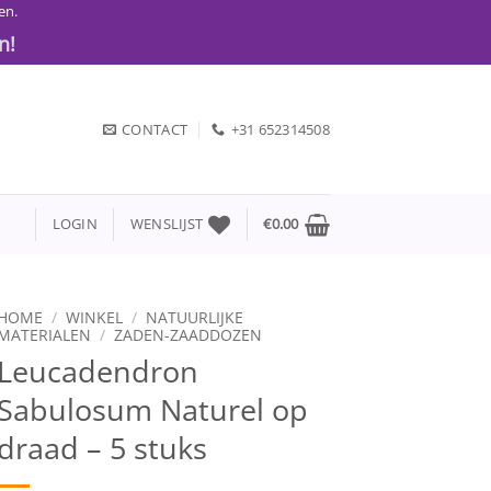
en.
n!
CONTACT
+31 652314508
LOGIN
WENSLIJST
€
0.00
HOME
/
WINKEL
/
NATUURLIJKE
MATERIALEN
/
ZADEN-ZAADDOZEN
Leucadendron
Sabulosum Naturel op
draad – 5 stuks