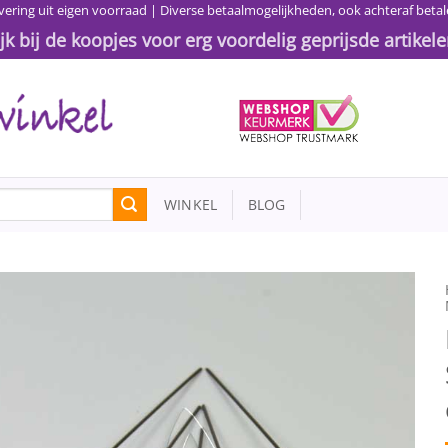
vering uit eigen voorraad | Diverse betaalmogelijkheden, ook achteraf betal
ijk bij de koopjes voor erg voordelig geprijsde artikele
WINKEL
BLOG
Toevoegen
aan
wenslijst