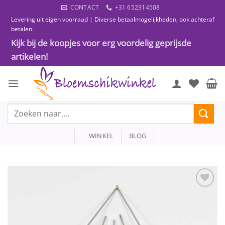
Ga
CONTACT
+31 652314508
naar
Levering uit eigen voorraad | Diverse betaalmogelijkheden, ook achteraf
inhoud
betalen.
Kijk bij de koopjes voor erg voordelig geprijsde
artikelen!
Zoeken
naar:
WINKEL
BLOG
Toevoegen
aan
wenslijst