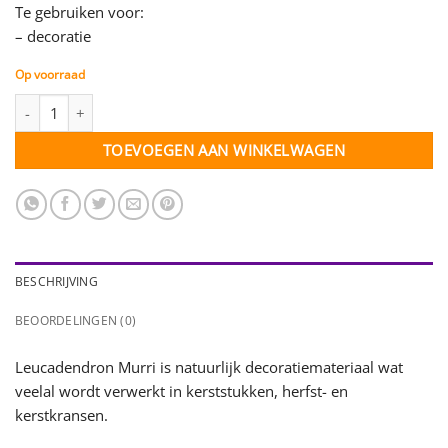
Te gebruiken voor:
– decoratie
Op voorraad
Leucadendron Muirii op draad - white washed - 5 stuks aantal
TOEVOEGEN AAN WINKELWAGEN
BESCHRIJVING
BEOORDELINGEN (0)
Leucadendron Murri is natuurlijk decoratiemateriaal wat
veelal wordt verwerkt in kerststukken, herfst- en
kerstkransen.