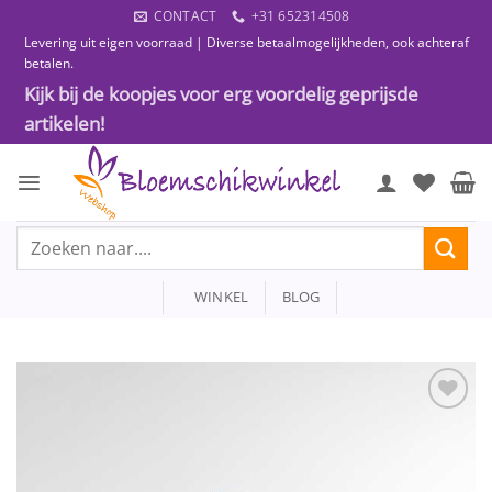
Ga
CONTACT
+31 652314508
naar
Levering uit eigen voorraad | Diverse betaalmogelijkheden, ook achteraf
inhoud
betalen.
Kijk bij de koopjes voor erg voordelig geprijsde
artikelen!
Zoeken
naar:
WINKEL
BLOG
Toevoegen
aan
wenslijst