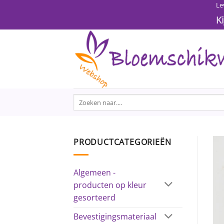
Ga
Le
naar
K
inhoud
Zoeken
naar:
PRODUCTCATEGORIEËN
Algemeen -
producten op kleur
gesorteerd
Bevestigingsmateriaal