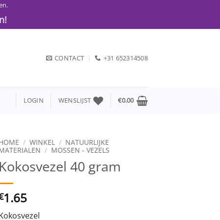
en.
n!
CONTACT
+31 652314508
LOGIN
WENSLIJST
€
0.00
HOME
/
WINKEL
/
NATUURLIJKE
MATERIALEN
/
MOSSEN - VEZELS
Kokosvezel 40 gram
1.65
€
Kokosvezel