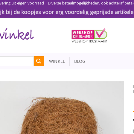
vering uit eigen voorraad | Diverse betaalmogelijkheden, ook achteraf betal
ijk bij de koopjes voor erg voordelig geprijsde artikele
WINKEL
BLOG
Toevoegen
aan
wenslijst