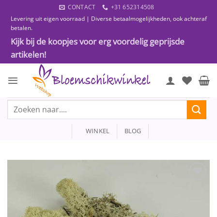
Ga
CONTACT
+31 652314508
naar
Levering uit eigen voorraad | Diverse betaalmogelijkheden, ook achteraf
inhoud
betalen.
Kijk bij de koopjes voor erg voordelig geprijsde
artikelen!
Zoeken
naar:
WINKEL
BLOG
Toevoegen
aan
wenslijst