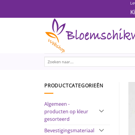
Ga
Le
naar
K
inhoud
Zoeken
naar:
PRODUCTCATEGORIEËN
Algemeen -
producten op kleur
gesorteerd
Bevestigingsmateriaal