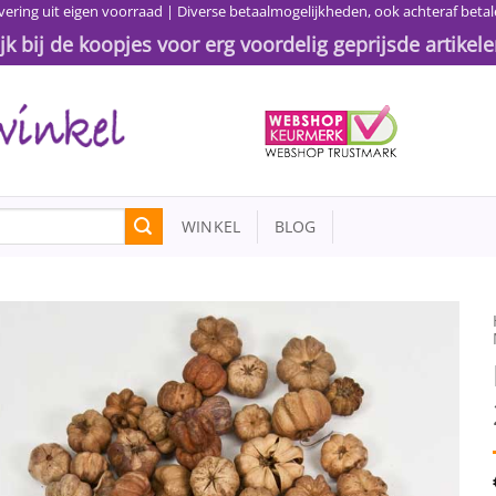
vering uit eigen voorraad | Diverse betaalmogelijkheden, ook achteraf betal
ijk bij de koopjes voor erg voordelig geprijsde artikele
WINKEL
BLOG
Toevoegen
aan
wenslijst