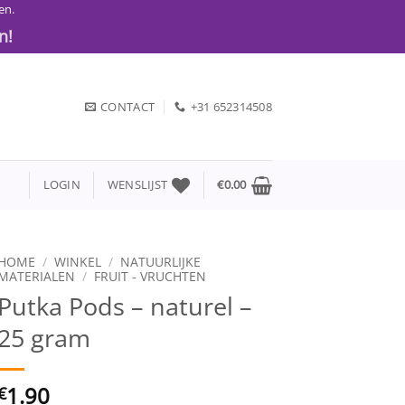
en.
n!
CONTACT
+31 652314508
LOGIN
WENSLIJST
€
0.00
HOME
/
WINKEL
/
NATUURLIJKE
MATERIALEN
/
FRUIT - VRUCHTEN
Putka Pods – naturel –
25 gram
1.90
€