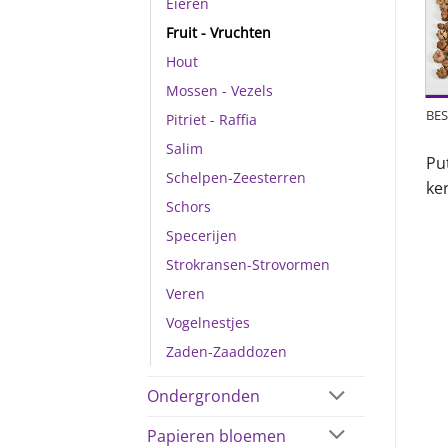
Eieren
Fruit - Vruchten
Hout
Mossen - Vezels
BES
Pitriet - Raffia
Salim
Put
Schelpen-Zeesterren
ker
Schors
Specerijen
Strokransen-Strovormen
Veren
Vogelnestjes
Zaden-Zaaddozen
Ondergronden
Papieren bloemen