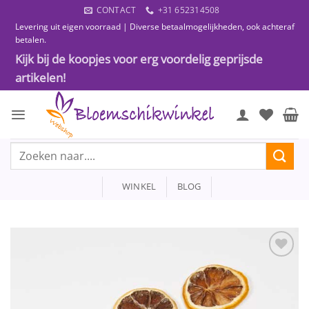
Ga
CONTACT
+31 652314508
naar
Levering uit eigen voorraad | Diverse betaalmogelijkheden, ook achteraf
inhoud
betalen.
Kijk bij de koopjes voor erg voordelig geprijsde
artikelen!
Zoeken
naar:
WINKEL
BLOG
Toevoegen
aan
wenslijst