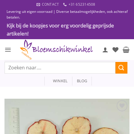
Ga
CONTACT
+31 652314508
naar
Levering uit eigen voorraad | Diverse betaalmogelijkheden, ook achteraf
inhoud
betalen.
Kijk bij de koopjes voor erg voordelig geprijsde
artikelen!
Zoeken
naar:
WINKEL
BLOG
Toevoegen
aan
wenslijst