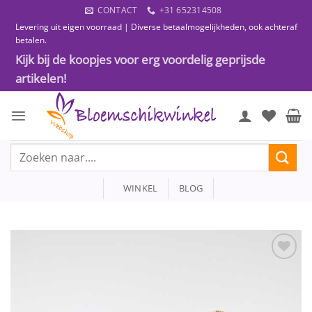
Ga
CONTACT
+31 652314508
naar
Levering uit eigen voorraad | Diverse betaalmogelijkheden, ook achteraf
inhoud
betalen.
Kijk bij de koopjes voor erg voordelig geprijsde
artikelen!
Zoeken
naar:
WINKEL
BLOG
Toevoegen
aan
wenslijst