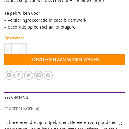
Aantal: setje van 3 stuks (1 groot + 2 kleine eieren)
Te gebruiken voor:
– versiering/decoratie in paas bloemwerk
– decoratie op een schaal of etagere
Op voorraad
Eieren uitgeblazen - setje - goudkleurig met spikkels aantal
TOEVOEGEN AAN WINKELWAGEN
BESCHRIJVING
BEOORDELINGEN (0)
Echte eieren die zijn uitgeblazen. De eieren zijn goudkleurig
en voorzien van subtiele zwart/witte spikkeltjes. Het setje