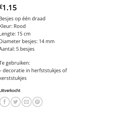
1.15
€
Besjes op één draad
Kleur: Rood
Lengte: 15 cm
Diameter besjes: 14 mm
Aantal: 5 besjes
Te gebruiken:
– decoratie in herfststukjes of
kerststukjes
Uitverkocht