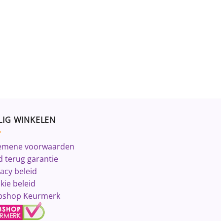
LIG WINKELEN
emene voorwaarden
d terug garantie
vacy beleid
kie beleid
shop Keurmerk