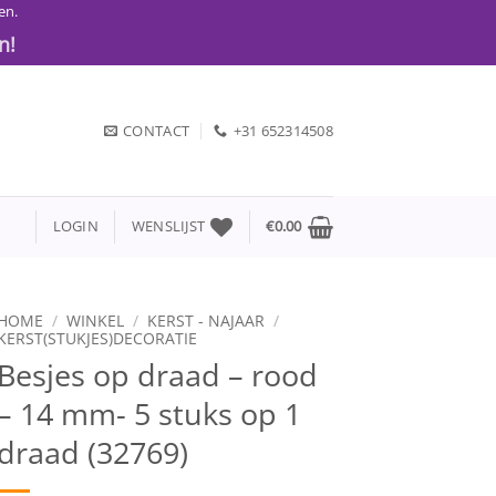
en.
n!
CONTACT
+31 652314508
LOGIN
WENSLIJST
€
0.00
HOME
/
WINKEL
/
KERST - NAJAAR
/
KERST(STUKJES)DECORATIE
Besjes op draad – rood
– 14 mm- 5 stuks op 1
draad (32769)