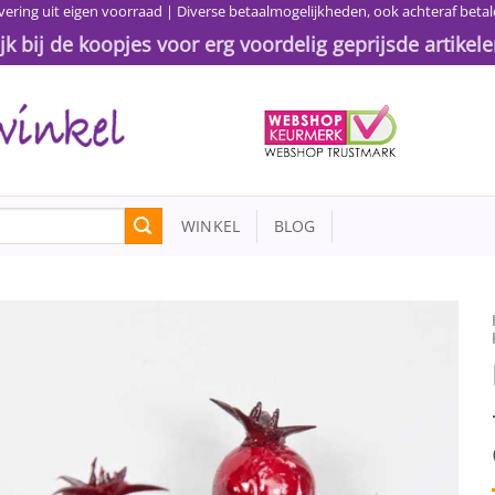
vering uit eigen voorraad | Diverse betaalmogelijkheden, ook achteraf betal
ijk bij de koopjes voor erg voordelig geprijsde artikele
WINKEL
BLOG
Toevoegen
aan
wenslijst