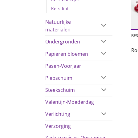
Kerstlint
Natuurlijke
materialen
BES
Ondergronden
Ro
Papieren bloemen
Pasen-Voorjaar
Piepschuim
Steekschuim
Valentijn-Moederdag
Verlichting
Verzorging
Zachte prijsjes-Opruiming-