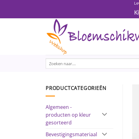
Ga
Le
naar
K
inhoud
Zoeken
naar:
PRODUCTCATEGORIEËN
Algemeen -
producten op kleur
gesorteerd
Bevestigingsmateriaal