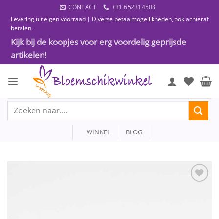
Ga
CONTACT
+31 652314508
naar
Levering uit eigen voorraad | Diverse betaalmogelijkheden, ook achteraf
inhoud
betalen.
Kijk bij de koopjes voor erg voordelig geprijsde
artikelen!
Zoeken
naar:
WINKEL
BLOG
Toevoegen
aan
wenslijst