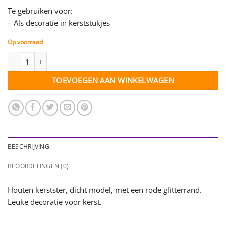
Te gebruiken voor:
– Als decoratie in kerststukjes
Op voorraad
Ster - hout met rode glitterrand - dicht - per 3 stuks (35410) aant
TOEVOEGEN AAN WINKELWAGEN
BESCHRIJVING
BEOORDELINGEN (0)
Houten kerstster, dicht model, met een rode glitterrand.
Leuke decoratie voor kerst.