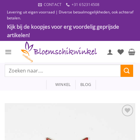
Ga
CONTACT
+31 652314508
naar
Levering uit eigen voorraad | Diverse betaalmogelijkheden, ook achteraf
inhoud
betalen.
Kijk bij de koopjes voor erg voordelig geprijsde
artikelen!
Zoeken
naar:
WINKEL
BLOG
Toevoegen
aan
wenslijst