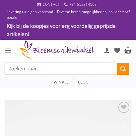
Ga
CONTACT
+31 652314508
naar
Levering uit eigen voorraad | Diverse betaalmogelijkheden, ook achteraf
inhoud
betalen.
Kijk bij de koopjes voor erg voordelig geprijsde
artikelen!
Zoeken
naar:
WINKEL
BLOG
Toevoegen
aan
wenslijst