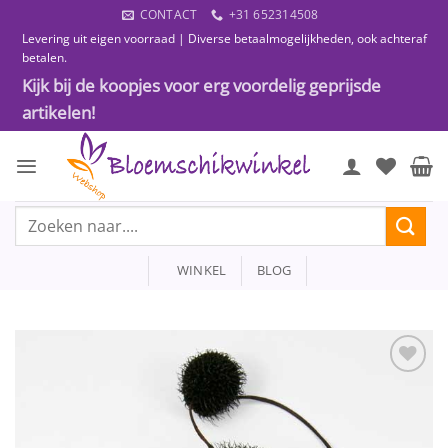
Ga
CONTACT
+31 652314508
naar
Levering uit eigen voorraad | Diverse betaalmogelijkheden, ook achteraf
inhoud
betalen.
Kijk bij de koopjes voor erg voordelig geprijsde
artikelen!
Zoeken
naar:
WINKEL
BLOG
Toevoegen
aan
wenslijst