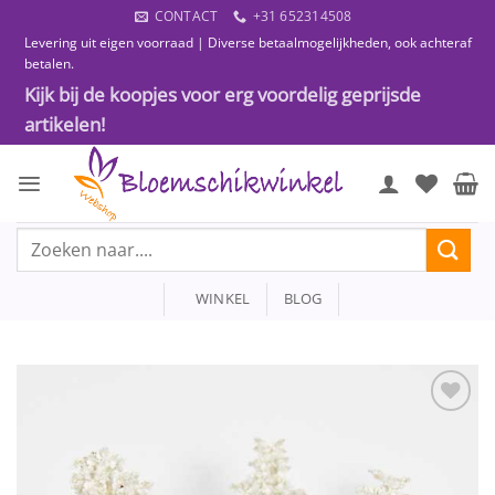
Ga
CONTACT
+31 652314508
naar
Levering uit eigen voorraad | Diverse betaalmogelijkheden, ook achteraf
inhoud
betalen.
Kijk bij de koopjes voor erg voordelig geprijsde
artikelen!
Zoeken
naar:
WINKEL
BLOG
Toevoegen
aan
wenslijst