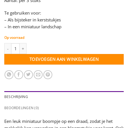
Aantal: per 3 stuks
Te gebruiken voor:
– Als bijsteker in kerststukjes
– In een miniatuur landschap
Op voorraad
Mini boom Nobilis op draad - wit - per 3 stuks (38582) aantal
TOEVOEGEN AAN WINKELWAGEN
BESCHRIJVING
BEOORDELINGEN (0)
Een leuk miniatuur boompje op een draad, zodat je het
makkelijk kan verwerken in een bloemstukje voor kerst. Ook