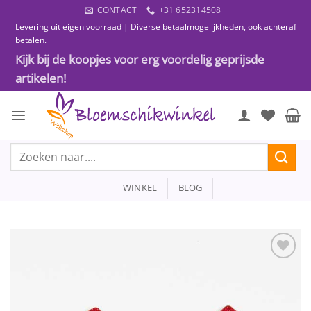
Ga
CONTACT
+31 652314508
naar
Levering uit eigen voorraad | Diverse betaalmogelijkheden, ook achteraf
inhoud
betalen.
Kijk bij de koopjes voor erg voordelig geprijsde
artikelen!
Zoeken
naar:
WINKEL
BLOG
Toevoegen
aan
wenslijst