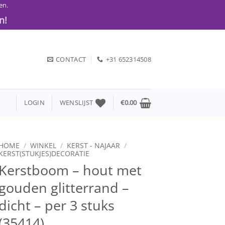
en.
n!
CONTACT
+31 652314508
LOGIN
WENSLIJST
€
0.00
HOME
/
WINKEL
/
KERST - NAJAAR
/
KERST(STUKJES)DECORATIE
Kerstboom – hout met
gouden glitterrand –
dicht – per 3 stuks
(35414)