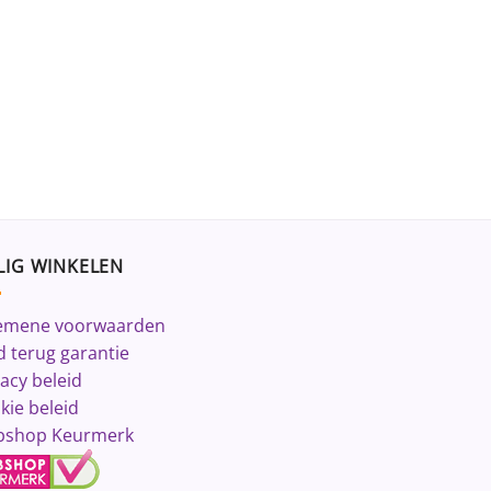
LIG WINKELEN
emene voorwaarden
d terug garantie
vacy beleid
kie beleid
shop Keurmerk