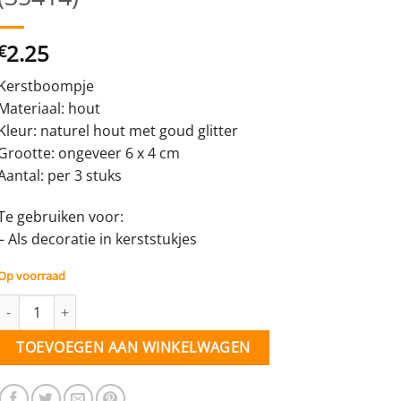
2.25
€
Kerstboompje
Materiaal: hout
Kleur: naturel hout met goud glitter
Grootte: ongeveer 6 x 4 cm
Aantal: per 3 stuks
Te gebruiken voor:
– Als decoratie in kerststukjes
Op voorraad
Kerstboom - hout met gouden glitterrand - dicht - per 3 stuks (3541
TOEVOEGEN AAN WINKELWAGEN