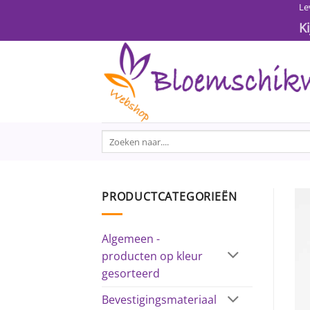
Ga
Le
naar
K
inhoud
Zoeken
naar:
PRODUCTCATEGORIEËN
Algemeen -
producten op kleur
gesorteerd
Bevestigingsmateriaal