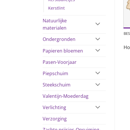
Kerstlint
Natuurlijke
materialen
BES
Ondergronden
Ho
Papieren bloemen
Pasen-Voorjaar
Piepschuim
Steekschuim
Valentijn-Moederdag
Verlichting
Verzorging
Zachte prijsjes-Opruiming-