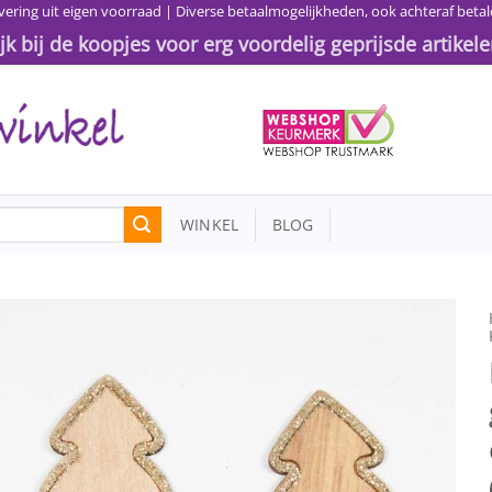
vering uit eigen voorraad | Diverse betaalmogelijkheden, ook achteraf betal
ijk bij de koopjes voor erg voordelig geprijsde artikele
WINKEL
BLOG
Toevoegen
aan
wenslijst