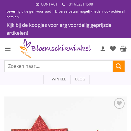
Ga
CONTACT
+31 652314508
naar
Levering uit eigen voorraad | Diverse betaalmogelijkheden, ook achteraf
inhoud
betalen.
Kijk bij de koopjes voor erg voordelig geprijsde
artikelen!
Zoeken
naar:
WINKEL
BLOG
Toevoegen
aan
wenslijst