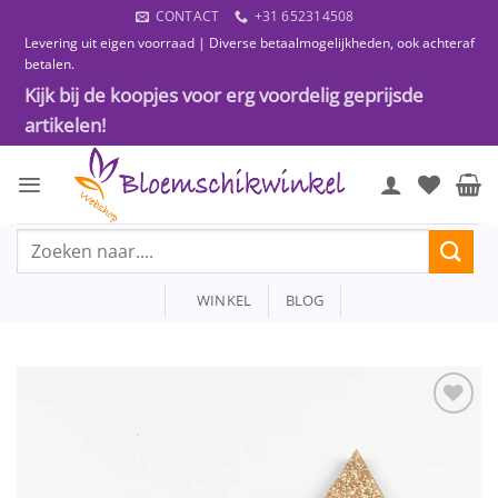
Ga
CONTACT
+31 652314508
naar
Levering uit eigen voorraad | Diverse betaalmogelijkheden, ook achteraf
inhoud
betalen.
Kijk bij de koopjes voor erg voordelig geprijsde
artikelen!
Zoeken
naar:
WINKEL
BLOG
Toevoegen
aan
wenslijst