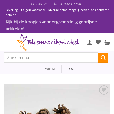
Ga
CONTACT
+31 652314508
naar
Levering uit eigen voorraad | Diverse betaalmogelijkheden, ook achteraf
inhoud
betalen.
Kijk bij de koopjes voor erg voordelig geprijsde
artikelen!
Zoeken
naar:
WINKEL
BLOG
Toevoegen
aan
wenslijst