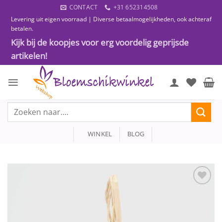
Ga
CONTACT
+31 652314508
naar
Levering uit eigen voorraad | Diverse betaalmogelijkheden, ook achteraf
inhoud
betalen.
Kijk bij de koopjes voor erg voordelig geprijsde
artikelen!
Zoeken
naar:
WINKEL
BLOG
Toevoegen
aan
wenslijst