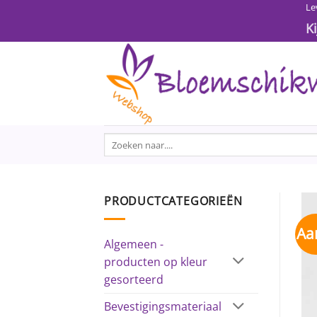
Ga
Le
naar
K
inhoud
Zoeken
naar:
PRODUCTCATEGORIEËN
Aa
Algemeen -
producten op kleur
gesorteerd
Bevestigingsmateriaal