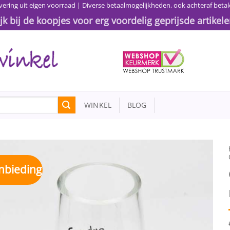
vering uit eigen voorraad | Diverse betaalmogelijkheden, ook achteraf betal
ijk bij de koopjes voor erg voordelig geprijsde artikele
WINKEL
BLOG
nbieding
Toevoegen
aan
wenslijst