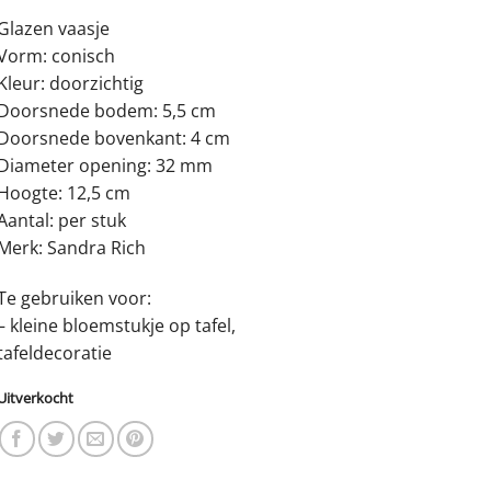
prijs
prijs
Glazen vaasje
was:
is:
Vorm: conisch
€6.95.
€3.25.
Kleur: doorzichtig
Doorsnede bodem: 5,5 cm
Doorsnede bovenkant: 4 cm
Diameter opening: 32 mm
Hoogte: 12,5 cm
Aantal: per stuk
Merk: Sandra Rich
Te gebruiken voor:
– kleine bloemstukje op tafel,
tafeldecoratie
Uitverkocht