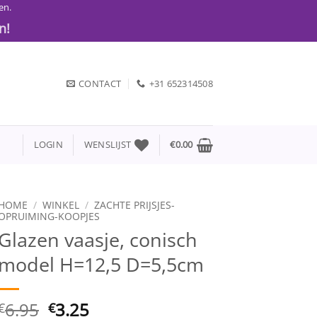
en.
n!
CONTACT
+31 652314508
LOGIN
WENSLIJST
€
0.00
HOME
/
WINKEL
/
ZACHTE PRIJSJES-
OPRUIMING-KOOPJES
Glazen vaasje, conisch
model H=12,5 D=5,5cm
Oorspronkelijke
Huidige
6.95
3.25
€
€