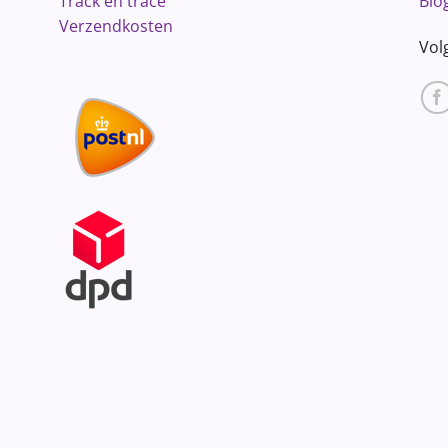
Track en trace
Blo
Verzendkosten
Vol