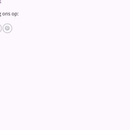
g
g ons op: