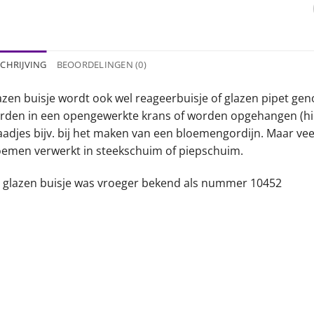
CHRIJVING
BEOORDELINGEN (0)
azen buisje wordt ook wel reageerbuisje of glazen pipet gen
rden in een opengewerkte krans of worden opgehangen (hie
aadjes bijv. bij het maken van een bloemengordijn. Maar ve
oemen verwerkt in steekschuim of piepschuim.
t glazen buisje was vroeger bekend als nummer 10452