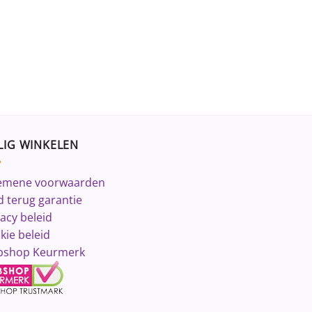
LIG WINKELEN
emene voorwaarden
d terug garantie
vacy beleid
kie beleid
shop Keurmerk