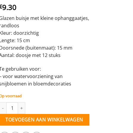
9.30
€
Glazen buisje met kleine ophanggaatjes,
randloos
Kleur: doorzichtig
Lengte: 15 cm
Doorsnede (buitenmaat): 15 mm
Aantal: doosje met 12 stuks
Te gebruiken voor:
– voor watervoorziening van
snijbloemen in bloemdecoraties
Op voorraad
Glazen buisje - L=15cm, Dia=15mm - gaatjes - 12 stuks (15X15G) aan
TOEVOEGEN AAN WINKELWAGEN