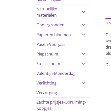
Natuurlijke
materialen
BES
Ondergronden
Papieren bloemen
Gl
wo
Pasen-Voorjaar
dr
bl
Piepschuim
Steekschuim
Di
Valentijn-Moederdag
Verlichting
Verzorging
Zachte prijsjes-Opruiming-
Koopjes