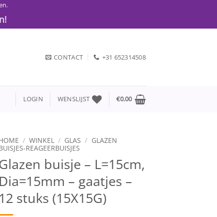
en.
n!
CONTACT
+31 652314508
LOGIN
WENSLIJST
€
0.00
HOME
/
WINKEL
/
GLAS
/
GLAZEN
BUISJES-REAGEERBUISJES
Glazen buisje – L=15cm,
Dia=15mm – gaatjes –
12 stuks (15X15G)