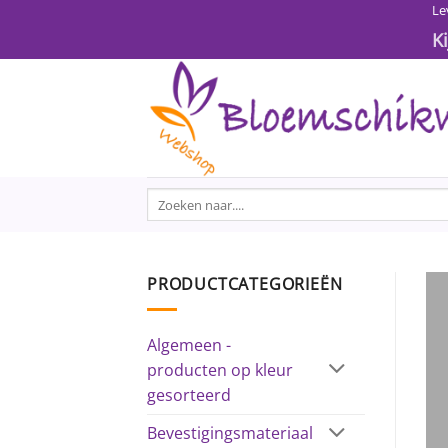
Ga
Le
naar
K
inhoud
Zoeken
naar:
PRODUCTCATEGORIEËN
Algemeen -
producten op kleur
gesorteerd
Bevestigingsmateriaal