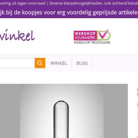
vering uit eigen voorraad | Diverse betaalmogelijkheden, ook achteraf betal
ijk bij de koopjes voor erg voordelig geprijsde artikele
WINKEL
BLOG
Toevoegen
aan
wenslijst