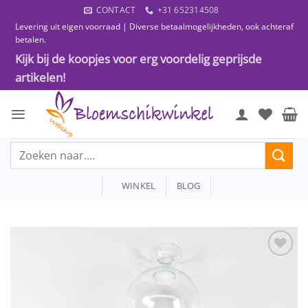
Ga
CONTACT
+31 652314508
naar
Levering uit eigen voorraad | Diverse betaalmogelijkheden, ook achteraf
inhoud
betalen.
Kijk bij de koopjes voor erg voordelig geprijsde
artikelen!
Zoeken
naar:
WINKEL
BLOG
Toevoegen
aan
wenslijst