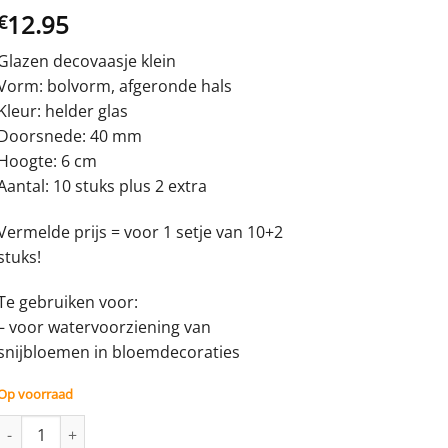
12.95
€
Glazen decovaasje klein
Vorm: bolvorm, afgeronde hals
Kleur: helder glas
Doorsnede: 40 mm
Hoogte: 6 cm
Aantal: 10 stuks plus 2 extra
Vermelde prijs = voor 1 setje van 10+2
stuks!
Te gebruiken voor:
– voor watervoorziening van
snijbloemen in bloemdecoraties
Op voorraad
Glazen bolvaasje - 40 mm - setje van 10+2 stuks aantal