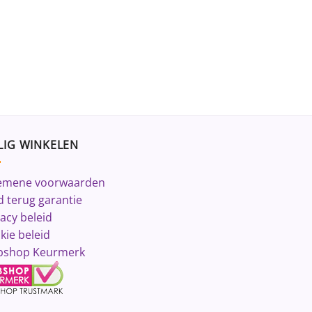
LIG WINKELEN
emene voorwaarden
d terug garantie
vacy beleid
kie beleid
shop Keurmerk