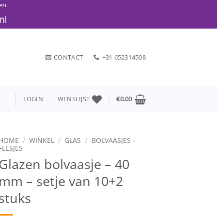
en.
n!
CONTACT
+31 652314508
LOGIN
WENSLIJST
€
0.00
HOME
/
WINKEL
/
GLAS
/
BOLVAASJES -
FLESJES
Glazen bolvaasje – 40
mm – setje van 10+2
stuks