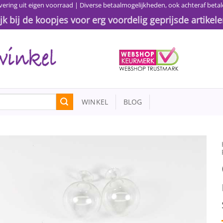
vering uit eigen voorraad | Diverse betaalmogelijkheden, ook achteraf betal
ijk bij de koopjes voor erg voordelig geprijsde artikele
WINKEL
BLOG
Toevoegen
aan
wenslijst