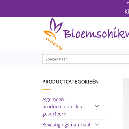
Ga
Le
naar
K
inhoud
Zoeken
naar:
PRODUCTCATEGORIEËN
Algemeen -
producten op kleur
gesorteerd
Bevestigingsmateriaal