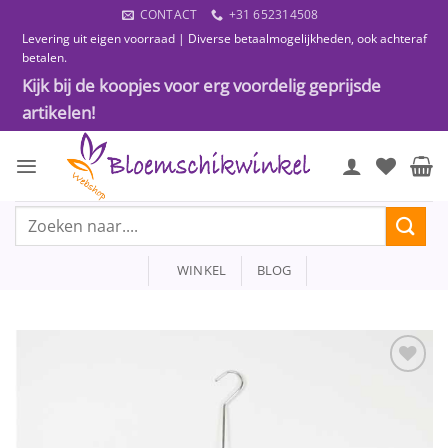
Ga
CONTACT
+31 652314508
naar
Levering uit eigen voorraad | Diverse betaalmogelijkheden, ook achteraf
inhoud
betalen.
Kijk bij de koopjes voor erg voordelig geprijsde
artikelen!
Zoeken
naar:
WINKEL
BLOG
Toevoegen
aan
wenslijst