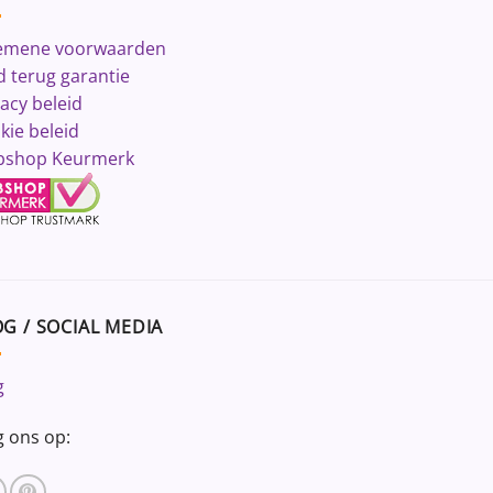
emene voorwaarden
d terug garantie
vacy beleid
kie beleid
shop Keurmerk
G / SOCIAL MEDIA
g
g ons op: