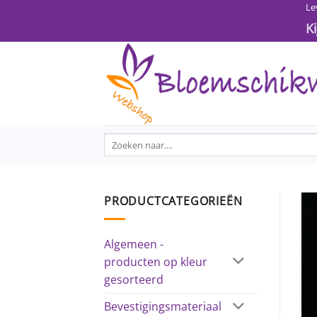
Ga
Le
naar
K
inhoud
Zoeken
naar:
PRODUCTCATEGORIEËN
Algemeen -
producten op kleur
gesorteerd
Bevestigingsmateriaal