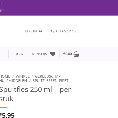
en.
n!
CONTACT
+31 652314508
LOGIN
WENSLIJST
€
0.00
HOME
/
WINKEL
/
GEREEDSCHAP-
HULPMIDDELEN
/
SPUITFLESSEN-PIPET
Spuitfles 250 ml – per
stuk
5.95
€