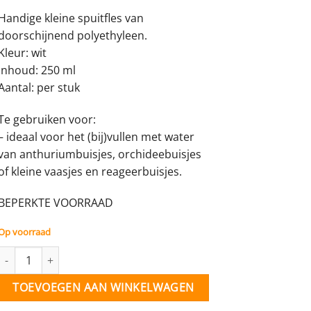
Handige kleine spuitfles van
doorschijnend polyethyleen.
Kleur: wit
Inhoud: 250 ml
Aantal: per stuk
Te gebruiken voor:
– ideaal voor het (bij)vullen met water
van anthuriumbuisjes, orchideebuisjes
of kleine vaasjes en reageerbuisjes.
BEPERKTE VOORRAAD
Op voorraad
Spuitfles 250 ml - per stuk aantal
TOEVOEGEN AAN WINKELWAGEN