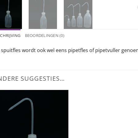
CHRIJVING
BEOORDELINGEN (0)
 spuitfles wordt ook wel eens pipetfles of pipetvuller genoe
NDERE SUGGESTIES…
Toevoegen
aan
wenslijst