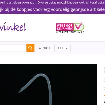
vering uit eigen voorraad | Diverse betaalmogelijkheden, ook achteraf betal
ijk bij de koopjes voor erg voordelig geprijsde artikele
WINKEL
BLOG
Toevoegen
aan
wenslijst