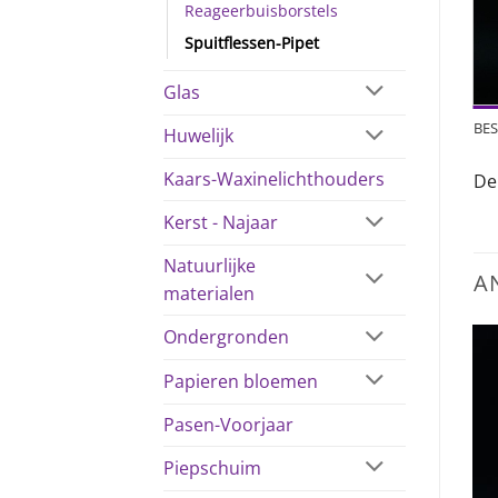
Reageerbuisborstels
Spuitflessen-Pipet
Glas
BES
Huwelijk
Kaars-Waxinelichthouders
De
Kerst - Najaar
Natuurlijke
A
materialen
Ondergronden
Papieren bloemen
Pasen-Voorjaar
Piepschuim