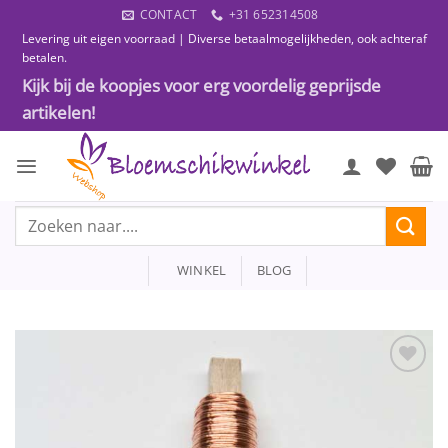
Ga
CONTACT
+31 652314508
naar
Levering uit eigen voorraad | Diverse betaalmogelijkheden, ook achteraf
inhoud
betalen.
Kijk bij de koopjes voor erg voordelig geprijsde
artikelen!
Zoeken
naar:
WINKEL
BLOG
Toevoegen
aan
wenslijst