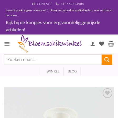
Ga
CONTACT
+31 652314508
naar
Levering uit eigen voorraad | Diverse betaalmogelijkheden, ook achteraf
inhoud
betalen.
Kijk bij de koopjes voor erg voordelig geprijsde
artikelen!
Zoeken
naar:
WINKEL
BLOG
Toevoegen
aan
wenslijst