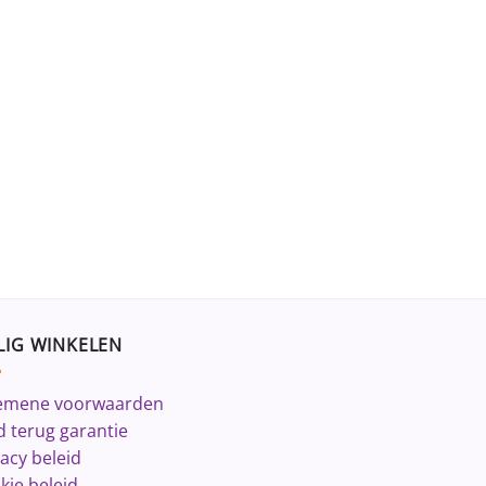
LIG WINKELEN
emene voorwaarden
d terug garantie
vacy beleid
kie beleid