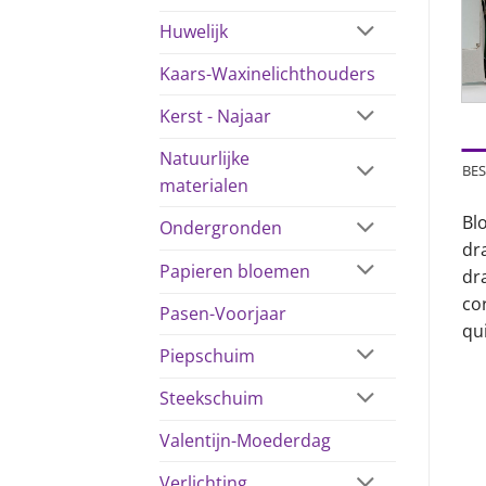
Huwelijk
Kaars-Waxinelichthouders
Kerst - Najaar
Natuurlijke
BES
materialen
Bl
Ondergronden
dr
Papieren bloemen
dr
co
Pasen-Voorjaar
qu
Piepschuim
Steekschuim
Valentijn-Moederdag
Verlichting