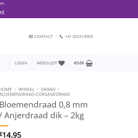
en.
n!
CONTACT
+31 652314508
LOGIN
WENSLIJST
€
0.00
HOME
/
WINKEL
/
DRAAD
/
BLOEMENDRAAD-CORSAGEDRAAD
Bloemendraad 0,8 mm
/ Anjerdraad dik – 2kg
14.95
€