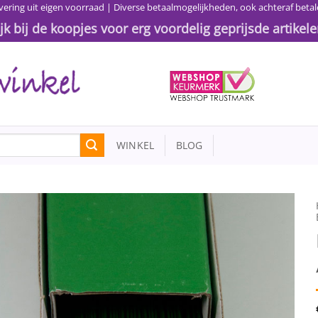
vering uit eigen voorraad | Diverse betaalmogelijkheden, ook achteraf betal
ijk bij de koopjes voor erg voordelig geprijsde artikele
WINKEL
BLOG
Toevoegen
aan
wenslijst