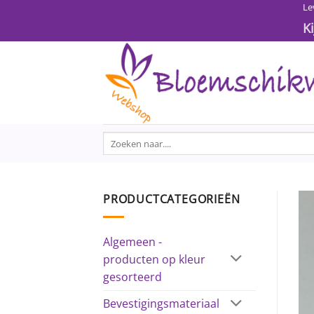
Ga
Le
naar
K
inhoud
Zoeken
naar:
PRODUCTCATEGORIEËN
Algemeen -
producten op kleur
gesorteerd
Bevestigingsmateriaal