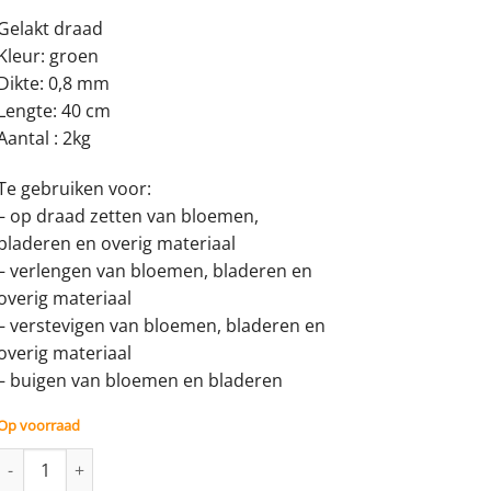
Gelakt draad
Kleur: groen
Dikte: 0,8 mm
Lengte: 40 cm
Aantal : 2kg
Te gebruiken voor:
– op draad zetten van bloemen,
bladeren en overig materiaal
– verlengen van bloemen, bladeren en
overig materiaal
– verstevigen van bloemen, bladeren en
overig materiaal
– buigen van bloemen en bladeren
Op voorraad
Bloemendraad 0,8 mm / Anjerdraad dik - 2kg aantal