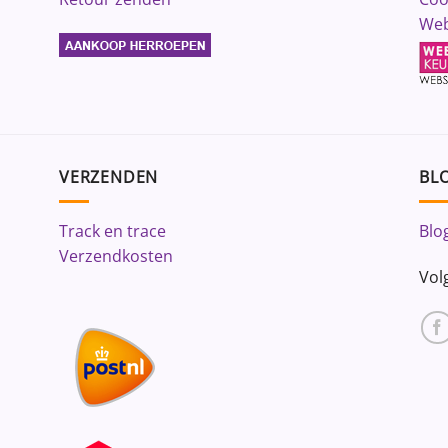
Web
VERZENDEN
BLO
Track en trace
Blo
Verzendkosten
Vol