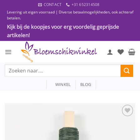
Ga
CONTACT
+31 652314508
naar
Levering uit eigen voorraad | Diverse betaalmogelijkheden, ook achteraf
inhoud
betalen.
Kijk bij de koopjes voor erg voordelig geprijsde
artikelen!
Zoeken
naar:
WINKEL
BLOG
Toevoegen
aan
wenslijst