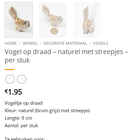
HOME
/
WINKEL
/
DECORATIE MATERIAAL
/
VOGELS
Vogel op draad – naturel met streepjes –
per stuk
1.95
€
Vogeltje op draad
Kleur: naturel (bruin-grijs) met streepjes
Lengte: 9 cm
Aantal: per stuk
Te gebruiken voor: