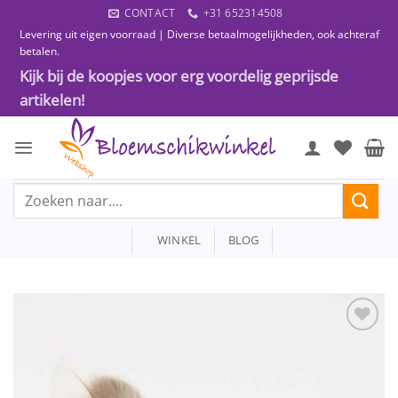
Ga
CONTACT
+31 652314508
naar
Levering uit eigen voorraad | Diverse betaalmogelijkheden, ook achteraf
inhoud
betalen.
Kijk bij de koopjes voor erg voordelig geprijsde
artikelen!
Zoeken
naar:
WINKEL
BLOG
Toevoegen
aan
wenslijst