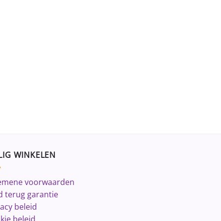
LIG WINKELEN
emene voorwaarden
d terug garantie
vacy beleid
kie beleid