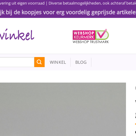
vering uit eigen voorraad | Diverse betaalmogelijkheden, ook achteraf betal
ijk bij de koopjes voor erg voordelig geprijsde artikele
WINKEL
BLOG
Toevoegen
aan
wenslijst