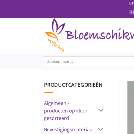
Ga
Le
naar
K
inhoud
Zoeken
naar:
PRODUCTCATEGORIEËN
Algemeen -
producten op kleur
gesorteerd
Bevestigingsmateriaal