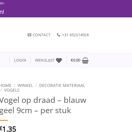
en.
n!
CONTACT
+31 652314508
LOGIN
WENSLIJST
€
0.00
HOME
/
WINKEL
/
DECORATIE MATERIAAL
/
VOGELS
Vogel op draad – blauw
geel 9cm – per stuk
1.35
€