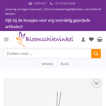
Ga
CONTACT
+31 652314508
naar
Levering uit eigen voorraad | Diverse betaalmogelijkheden, ook achteraf
inhoud
betalen.
Kijk bij de koopjes voor erg voordelig geprijsde
artikelen!
Zoeken
naar:
WINKEL
BLOG
Toevoegen
aan
wenslijst