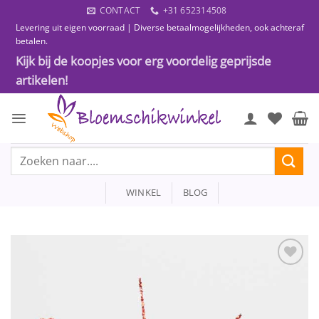
Ga
CONTACT
+31 652314508
naar
Levering uit eigen voorraad | Diverse betaalmogelijkheden, ook achteraf
inhoud
betalen.
Kijk bij de koopjes voor erg voordelig geprijsde
artikelen!
Zoeken
naar:
WINKEL
BLOG
Toevoegen
aan
wenslijst