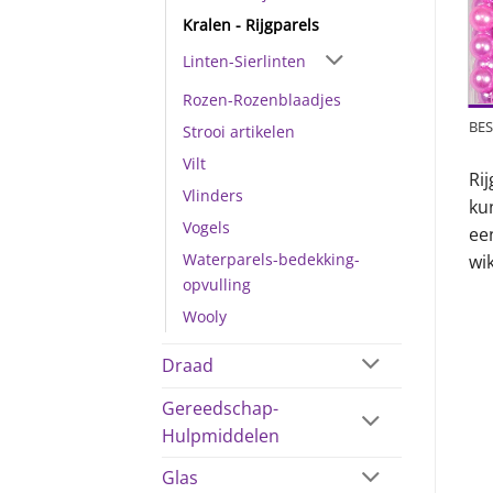
Kralen - Rijgparels
Linten-Sierlinten
Rozen-Rozenblaadjes
BES
Strooi artikelen
Vilt
Rij
Vlinders
ku
Vogels
ee
Waterparels-bedekking-
wi
opvulling
Wooly
Draad
Gereedschap-
Hulpmiddelen
Glas