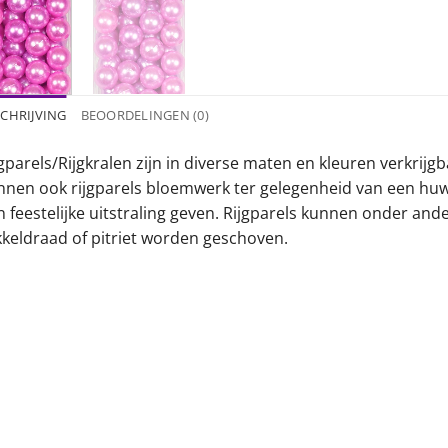
CHRIJVING
BEOORDELINGEN (0)
gparels/Rijgkralen zijn in diverse maten en kleuren verkrijg
nnen ook rijgparels bloemwerk ter gelegenheid van een huwe
n feestelijke uitstraling geven. Rijgparels kunnen onder a
kkeldraad of pitriet worden geschoven.