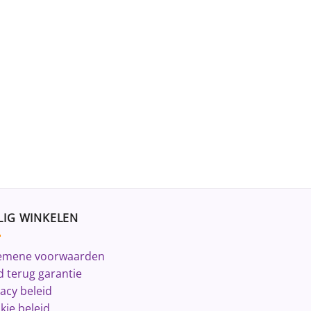
LIG WINKELEN
emene voorwaarden
d terug garantie
vacy beleid
kie beleid