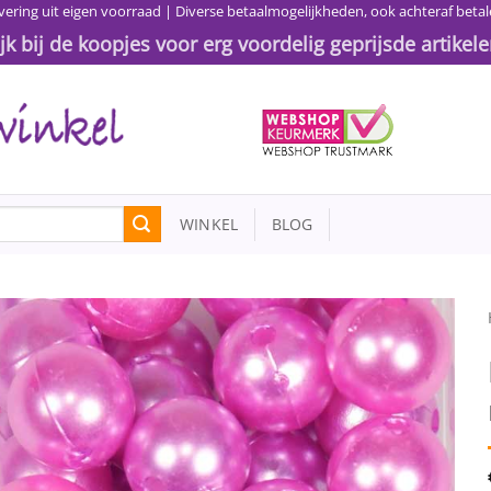
vering uit eigen voorraad | Diverse betaalmogelijkheden, ook achteraf betal
ijk bij de koopjes voor erg voordelig geprijsde artikele
WINKEL
BLOG
Toevoegen
aan
wenslijst