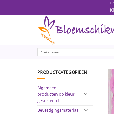
Ga
Le
naar
K
inhoud
Zoeken
naar:
PRODUCTCATEGORIEËN
Algemeen -
producten op kleur
gesorteerd
Bevestigingsmateriaal