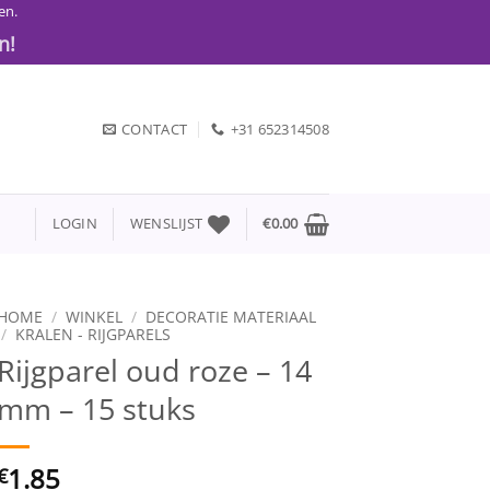
en.
n!
CONTACT
+31 652314508
LOGIN
WENSLIJST
€
0.00
HOME
/
WINKEL
/
DECORATIE MATERIAAL
/
KRALEN - RIJGPARELS
Rijgparel oud roze – 14
mm – 15 stuks
1.85
€