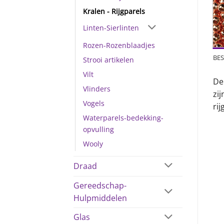
Kralen - Rijgparels
Linten-Sierlinten
Rozen-Rozenblaadjes
BES
Strooi artikelen
Vilt
De
Vlinders
zi
Vogels
rij
Waterparels-bedekking-
opvulling
Wooly
Draad
Gereedschap-
Hulpmiddelen
Glas