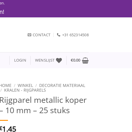
en.
n!
CONTACT
+31 652314508
LOGIN
WENSLIJST
€
0.00
HOME
/
WINKEL
/
DECORATIE MATERIAAL
/
KRALEN - RIJGPARELS
Rijgparel metallic koper
– 10 mm – 25 stuks
1.45
€