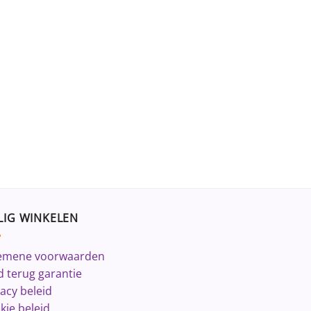
LIG WINKELEN
emene voorwaarden
d terug garantie
vacy beleid
kie beleid