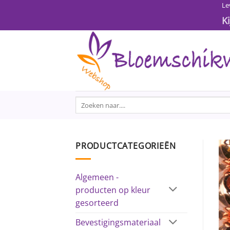
Ga
Le
naar
K
inhoud
Zoeken
naar:
PRODUCTCATEGORIEËN
Algemeen -
producten op kleur
gesorteerd
Bevestigingsmateriaal