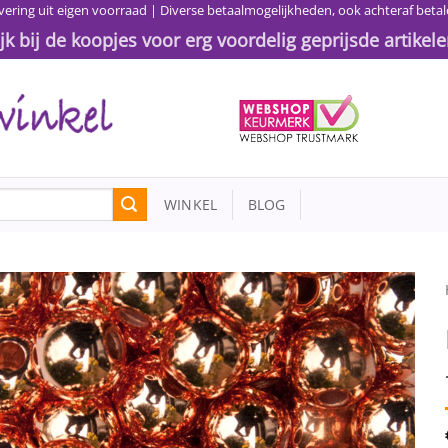
vering uit eigen voorraad | Diverse betaalmogelijkheden, ook achteraf betal
ijk bij de koopjes voor erg voordelig geprijsde artikele
WINKEL
BLOG
Toevoegen
aan
wenslijst