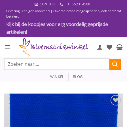
Ga
CONTACT
+31 652314508
naar
Levering uit eigen voorraad | Diverse betaalmogelijkheden, ook achteraf
inhoud
betalen.
Kijk bij de koopjes voor erg voordelig geprijsde
artikelen!
Zoeken
naar:
WINKEL
BLOG
Toevoegen
aan
wenslijst