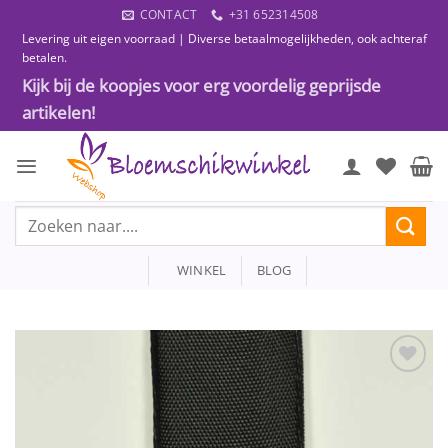
Ga
CONTACT
+31 652314508
naar
Levering uit eigen voorraad | Diverse betaalmogelijkheden, ook achteraf
inhoud
betalen.
Kijk bij de koopjes voor erg voordelig geprijsde
artikelen!
Zoeken
naar:
WINKEL
BLOG
Toevoegen
aan
wenslijst