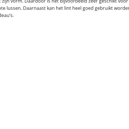
t zijn vorm. Daardoor is het bijvoorbeeld zeer geschikt voor
ote lussen. Daarnaast kan het lint heel goed gebruikt worden
deau’s.