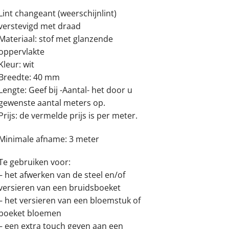
Lint changeant (weerschijnlint)
verstevigd met draad
Materiaal: stof met glanzende
oppervlakte
Kleur: wit
Breedte: 40 mm
Lengte: Geef bij -Aantal- het door u
gewenste aantal meters op.
Prijs: de vermelde prijs is per meter.
Minimale afname: 3 meter
Te gebruiken voor:
– het afwerken van de steel en/of
versieren van een bruidsboeket
– het versieren van een bloemstuk of
boeket bloemen
– een extra touch geven aan een