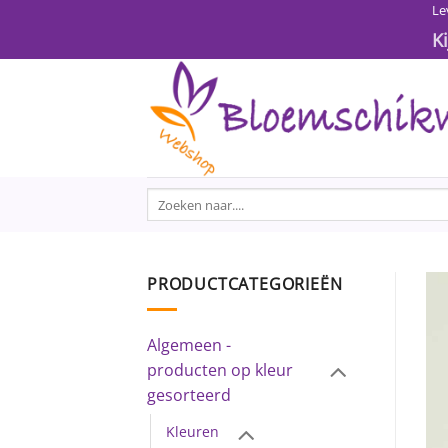
Ga
Le
naar
K
inhoud
Zoeken
naar:
PRODUCTCATEGORIEËN
Algemeen -
producten op kleur
gesorteerd
Kleuren