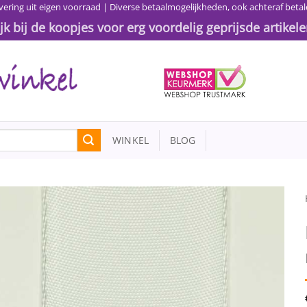
vering uit eigen voorraad | Diverse betaalmogelijkheden, ook achteraf betal
ijk bij de koopjes voor erg voordelig geprijsde artikele
WINKEL
BLOG
Toevoegen
aan
wenslijst