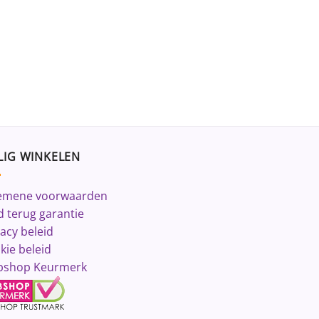
LIG WINKELEN
emene voorwaarden
d terug garantie
vacy beleid
kie beleid
shop Keurmerk