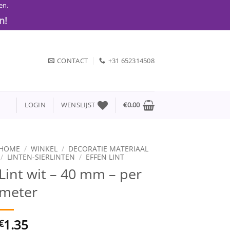
en.
n!
CONTACT
+31 652314508
LOGIN
WENSLIJST
€
0.00
HOME
/
WINKEL
/
DECORATIE MATERIAAL
/
LINTEN-SIERLINTEN
/
EFFEN LINT
Lint wit – 40 mm – per
meter
1.35
€