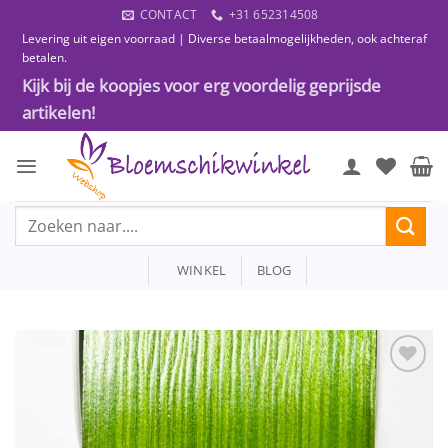
Ga
CONTACT
+31 652314508
naar
Levering uit eigen voorraad | Diverse betaalmogelijkheden, ook achteraf
inhoud
betalen.
Kijk bij de koopjes voor erg voordelig geprijsde
artikelen!
Zoeken
naar:
WINKEL
BLOG
Toevoegen
aan
wenslijst