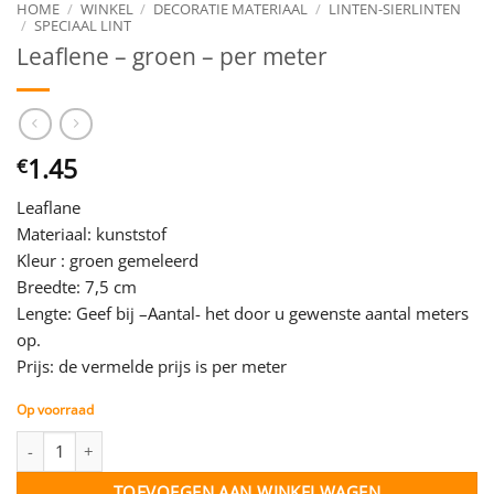
HOME
/
WINKEL
/
DECORATIE MATERIAAL
/
LINTEN-SIERLINTEN
/
SPECIAAL LINT
Leaflene – groen – per meter
1.45
€
Leaflane
Materiaal: kunststof
Kleur : groen gemeleerd
Breedte: 7,5 cm
Lengte: Geef bij –Aantal- het door u gewenste aantal meters
op.
Prijs: de vermelde prijs is per meter
Op voorraad
Leaflene - groen - per meter aantal
TOEVOEGEN AAN WINKELWAGEN