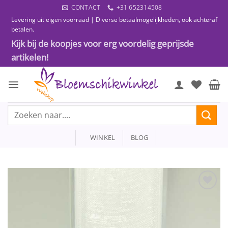
Ga
CONTACT
+31 652314508
naar
Levering uit eigen voorraad | Diverse betaalmogelijkheden, ook achteraf
inhoud
betalen.
Kijk bij de koopjes voor erg voordelig geprijsde
artikelen!
Zoeken
naar:
WINKEL
BLOG
Toevoegen
aan
wenslijst