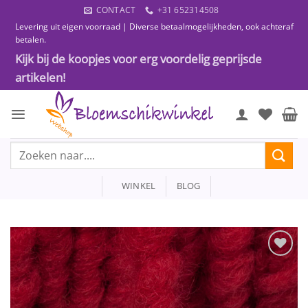
Ga
CONTACT
+31 652314508
naar
Levering uit eigen voorraad | Diverse betaalmogelijkheden, ook achteraf
inhoud
betalen.
Kijk bij de koopjes voor erg voordelig geprijsde
artikelen!
Zoeken
naar:
WINKEL
BLOG
Toevoegen
aan
wenslijst