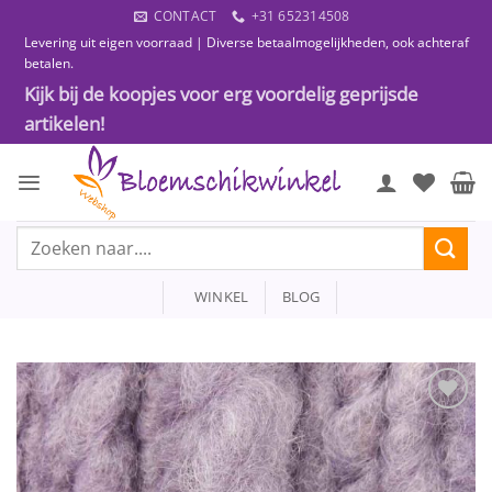
Ga
CONTACT
+31 652314508
naar
Levering uit eigen voorraad | Diverse betaalmogelijkheden, ook achteraf
inhoud
betalen.
Kijk bij de koopjes voor erg voordelig geprijsde
artikelen!
Zoeken
naar:
WINKEL
BLOG
Toevoegen
aan
wenslijst