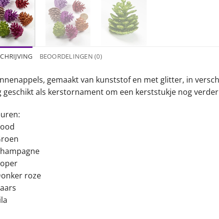
CHRIJVING
BEOORDELINGEN (0)
nnenappels, gemaakt van kunststof en met glitter, in versch
g geschikt als kerstornament om een kerststukje nog verder 
euren:
Rood
Groen
Champagne
Koper
Donker roze
Paars
ila