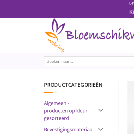
Ga
Le
naar
K
inhoud
Zoeken
naar:
PRODUCTCATEGORIEËN
Algemeen -
producten op kleur
gesorteerd
Bevestigingsmateriaal