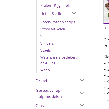
Kralen - Rijgparels
Linten-Sierlinten
Rozen-Rozenblaadjes
BES
Strooi artikelen
Vilt
De
Vlinders
er
Vogels
Kl
Waterparels-bedekking-
– 
opvulling
– 
Wooly
– 
Draad
– 
– 
Gereedschap-
– 
Hulpmiddelen
– L
Glas