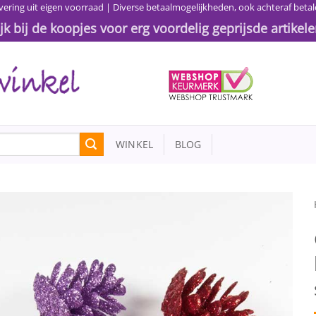
vering uit eigen voorraad | Diverse betaalmogelijkheden, ook achteraf betal
ijk bij de koopjes voor erg voordelig geprijsde artikele
WINKEL
BLOG
Toevoegen
aan
wenslijst