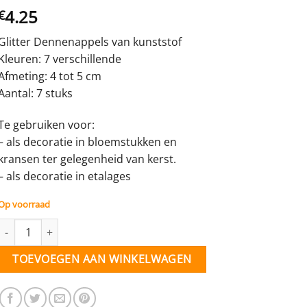
4.25
€
Glitter Dennenappels van kunststof
Kleuren: 7 verschillende
Afmeting: 4 tot 5 cm
Aantal: 7 stuks
Te gebruiken voor:
– als decoratie in bloemstukken en
kransen ter gelegenheid van kerst.
– als decoratie in etalages
Op voorraad
Glitter dennenappels - kleurenmix groot - 7 stuks (38517) aantal
TOEVOEGEN AAN WINKELWAGEN