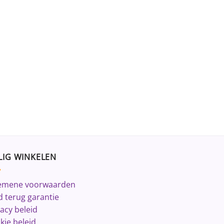
LIG WINKELEN
emene voorwaarden
d terug garantie
vacy beleid
kie beleid