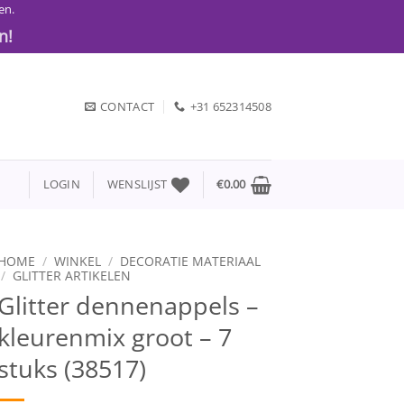
en.
n!
CONTACT
+31 652314508
LOGIN
WENSLIJST
€
0.00
HOME
/
WINKEL
/
DECORATIE MATERIAAL
/
GLITTER ARTIKELEN
Glitter dennenappels –
kleurenmix groot – 7
stuks (38517)