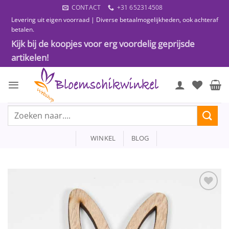
Ga
CONTACT
+31 652314508
naar
Levering uit eigen voorraad | Diverse betaalmogelijkheden, ook achteraf
inhoud
betalen.
Kijk bij de koopjes voor erg voordelig geprijsde
artikelen!
Zoeken
naar:
WINKEL
BLOG
Toevoegen
aan
wenslijst