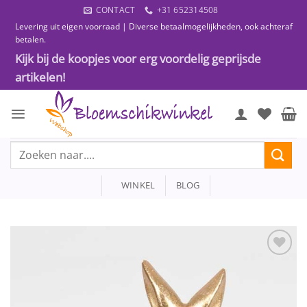
Ga
CONTACT
+31 652314508
naar
Levering uit eigen voorraad | Diverse betaalmogelijkheden, ook achteraf
inhoud
betalen.
Kijk bij de koopjes voor erg voordelig geprijsde
artikelen!
Zoeken
naar:
WINKEL
BLOG
Toevoegen
aan
wenslijst